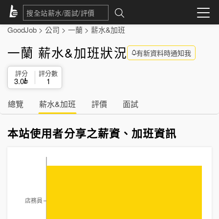
GoodJob
>
公司
>
一蘭
>
薪水&加班
一蘭 薪水&加班狀況
有新資料時通知我
評分
評分數
3.0
1
總覽
薪水&加班
評價
面試
本站使用者分享之薪資、加班資訊
店務員