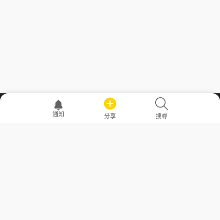
職場透明化運動
通知
分享
搜尋
—— 共享薪水、面試情報，求職不再面議！
求職者工具
常見問答
勞工法令懶人包
常見問答
部落格
發文留言規則
隱私權政策