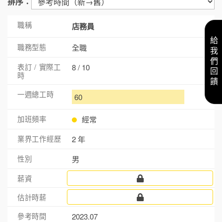
排序：
店務員
給我們回饋
全職
8 / 10
60
經常
2 年
男
2023.07