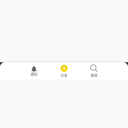
職場透明化運動
通知
分享
搜尋
—— 共享薪水、面試情報，求職不再面議！
求職者工具
常見問答
勞工法令懶人包
常見問答
部落格
發文留言規則