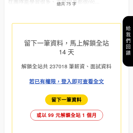
在團隊能學習很多、主管同事都很nic...
總共 75 字
給我們回饋
留下一筆資料，馬上
解鎖全站
14 天
解鎖全站共
237018
筆薪資、面試資料
若已有權限，登入即可查看全文
留下一筆資料
或以 99 元解鎖全站 1 個月