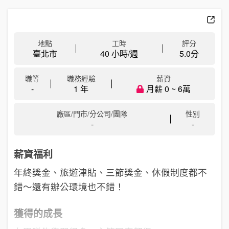
地點
工時
評分
臺北市
40 小時/週
5.0
分
職等
職務經驗
薪資
-
1 年
月薪 0 ~ 6萬
廠區/門市/分公司/團隊
性別
-
-
薪資福利
年終獎金、旅遊津貼、三節獎金、休假制度都不
錯～還有辦公環境也不錯！
獲得的成長