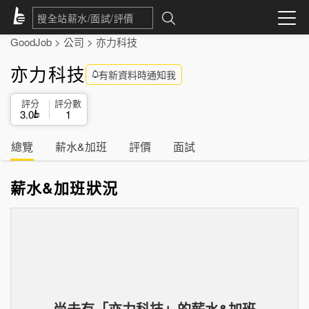
GoodJob
>
公司
>
亦力科技
亦力科技
有新資料時通知我
評分
評分數
3.0
1
總覽
薪水&加班
評價
面試
薪水&加班狀況
尚未有「
亦力科技
」的
薪水&加班