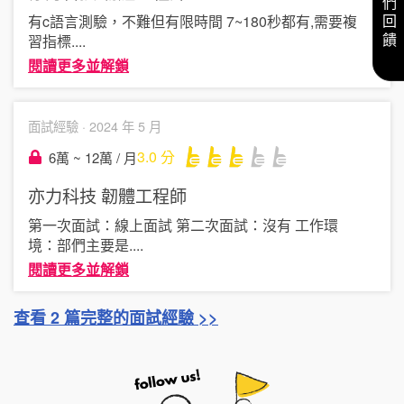
給我們回饋
有c語言測驗，不難但有限時間 7~180秒都有,需要複
習指標
....
閱讀更多並解鎖
面試經驗 ·
2024 年 5 月
3.0
分
6萬 ~ 12萬 / 月
亦力科技
韌體工程師
第一次面試：線上面試 第二次面試：沒有 工作環
境：部們主要是
....
閱讀更多並解鎖
查看 2 篇完整的面試經驗 >>