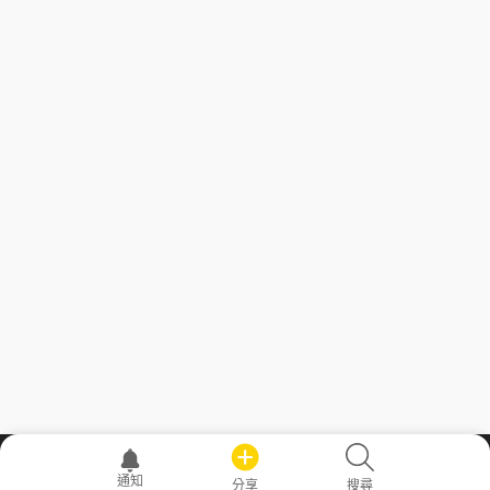
職場透明化運動
通知
分享
搜尋