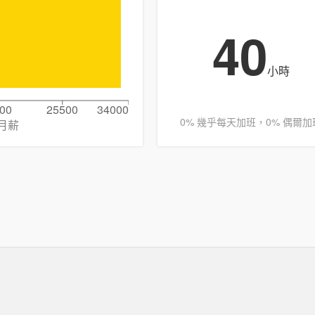
40
小時
00
25500
34000
0% 幾乎每天加班，0% 偶爾加
月薪