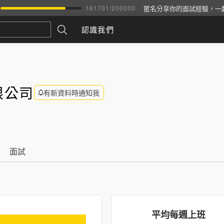
匿名分享你的面試經驗，一
161701
/
200000
認識我們
限公司
有新資料時通知我
面試
平均每週上班