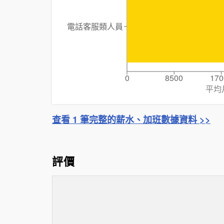
電話客服類人員
0
8500
170
平均
查看 1 筆完整的薪水、加班數據資料 >>
評價