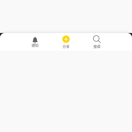
職場透明化運動
通知
分享
搜尋
—— 共享薪水、面試情報，求職不再面議！
求職者工具
常見問答
勞工法令懶人包
常見問答
部落格
發文留言規則
隱私權政策
使用者條款
商品與退款政策