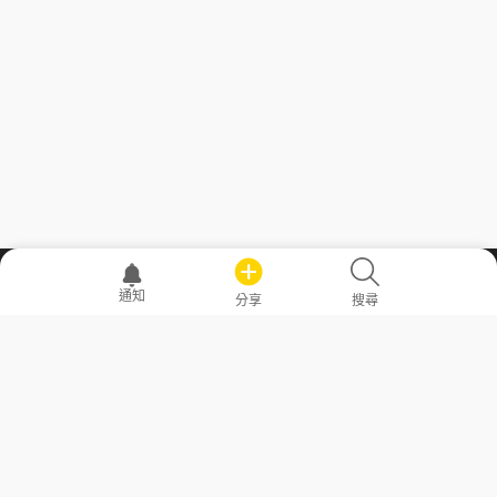
職場透明化運動
通知
分享
搜尋
—— 共享薪水、面試情報，求職不再面議！
求職者工具
常見問答
勞工法令懶人包
常見問答
部落格
發文留言規則