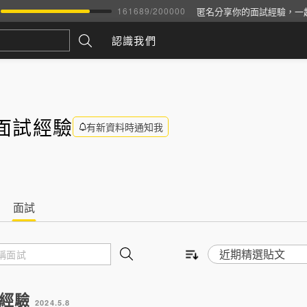
匿名分享你的面試經驗，一
161689
/
200000
認識我們
面試經驗
有新資料時通知我
面試
試經驗
2024.5.8