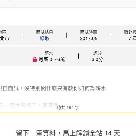
地區
面試結果
面試時間
職務
北市
錄取
2017.05
7 
薪水
評分
月薪 0 ~ 6萬
3.0分
親自面試，沒特別問什麼只有教你如何算薪水
在一座大樓裡了，有其他...
總共 164 字
留下一筆資料，馬上
解鎖全站 14 天