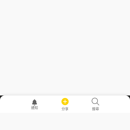
職場透明化運動
通知
分享
搜尋
—— 共享薪水、面試情報，求職不再面議！