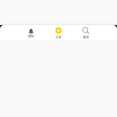
職場透明化運動
通知
分享
搜尋
—— 共享薪水、面試情報，求職不再面議！
求職者工具
常見問答
勞工法令懶人包
常見問答
部落格
發文留言規則
隱私權政策
使用者條款
商品與退款政策
GoodJob