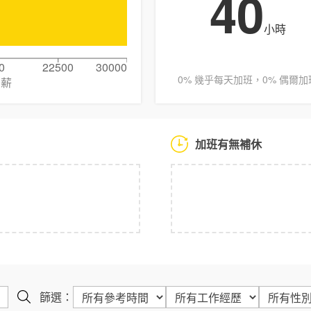
40
小時
0
22500
30000
0% 幾乎每天加班，0% 偶爾加
月薪
加班有無補休
篩選：