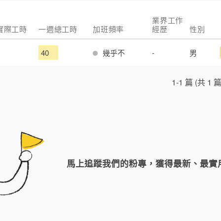
業界工作
 實際工時
一週總工時
加班頻率
經歷
性別
40
幾乎不
-
男
1-1 篇 (共 1 篇
馬上追蹤我們的粉專，獲得最新、最實