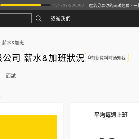
匿名分享你的面試經驗，一
161739
/
200000
認識我們
>
薪水&加班
公司 薪水&加班狀況
有新資料時通知我
面試
訊
平均每週上班