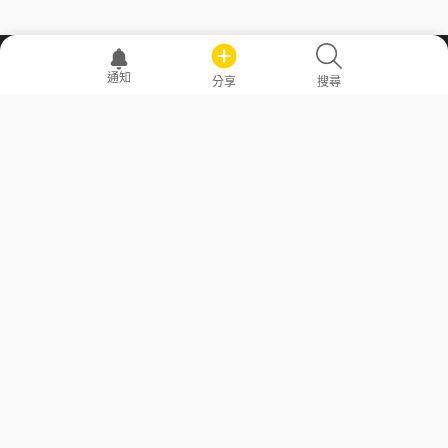
職場透明化運動
通知
分享
搜尋
—— 共享薪水、面試情報，求職不再面議！
求職者工具
常見問答
勞工法令懶人包
常見問答
部落格
發文留言規則
隱私權政策
使用者條款
商品與退款政策
GoodJob
關於我們