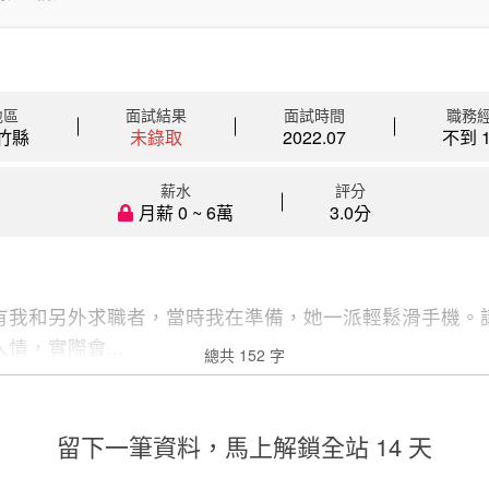
地區
面試結果
面試時間
職務
竹縣
未錄取
2022.07
不到 1
薪水
評分
月薪 0 ~ 6萬
3.0分
有我和另外求職者，當時我在準備，她一派輕鬆滑手機。
情，實際會...
總共 152 字
留下一筆資料，馬上
解鎖全站 14 天