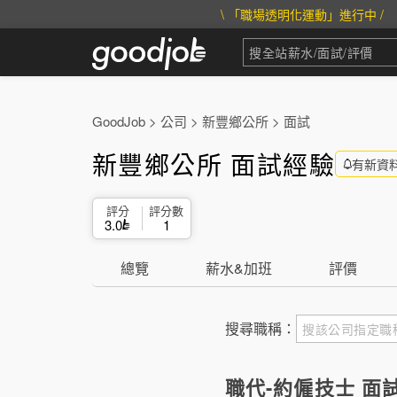
\ 「職場透明化運動」進行中 /
GoodJob
>
公司
>
新豐鄉公所
>
面試
新豐鄉公所 面試經驗
有新資
評分
評分數
3.0
1
總覽
薪水&加班
評價
搜尋職稱：
職代-約僱技士 面