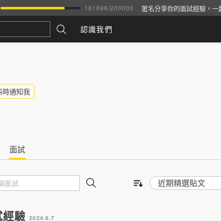
匿名分享你的面試經驗，一
161696
/
200000
認識我們
料時通知我
面試
試經驗
2024.6.7