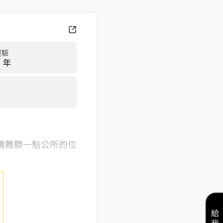
經驗
 年
講難聽一點公所的位