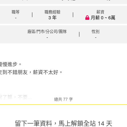
職等
職務經驗
薪資
-
3 年
月薪 0 ~ 6萬
廠區/門市/分公司/團隊
性別
-
-
慢慢進步。
交到不錯朋友，薪資不太好。
了算，不要...
總共 77 字
留下一筆資料，馬上
解鎖全站 14 天