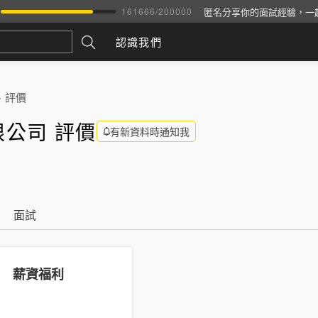
匿名分享你的面試經驗，一
161666
/
200000
認識我們
>
評價
公司 評價
有新資料時通知我
面試
薪資福利