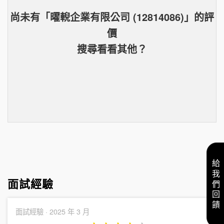
尚未有「
曜輗企業有限公司 (12814086)
」的
評
價
搜尋看看其他？
給我們回饋
面試經驗
面試經驗 ·
2025 年 3 月