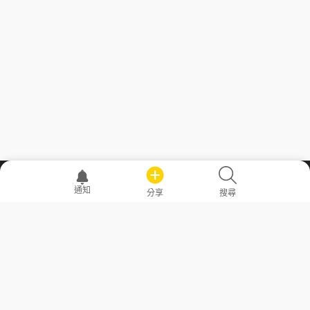
職場透明化運動
通知
分享
搜尋
—— 共享薪水、面試情報，求職不再面議！
求職者工具
常見問答
勞工法令懶人包
常見問答
部落格
發文留言規則