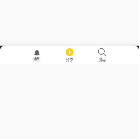
職場透明化運動
通知
分享
搜尋
—— 共享薪水、面試情報，求職不再面議！
求職者工具
常見問答
勞工法令懶人包
常見問答
部落格
發文留言規則
隱私權政策
使用者條款