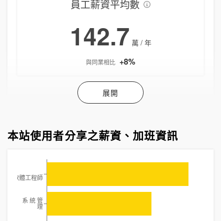
員工薪資平均數
142.7
萬 / 年
+8
%
與同業相比
展開
本站使用者分享之薪資、加班資訊
軟體工程師
系 統 管
理