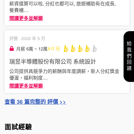
薪資還算可以啦, 分紅也都可以, 旅遊補助有在成長,
餐費補
....
閱讀更多並解鎖
評價 ·
2026 年 5 月
給我們回饋
4.0
分
月薪 6萬 ~ 12萬
瑞昱半導體股份有限公司
系統設計
公司提供具競爭力的薪酬與年度調薪，新人分紅獎金
優渥，福利制度
....
閱讀更多並解鎖
查看 36 篇完整的 評價 >>
面試經驗