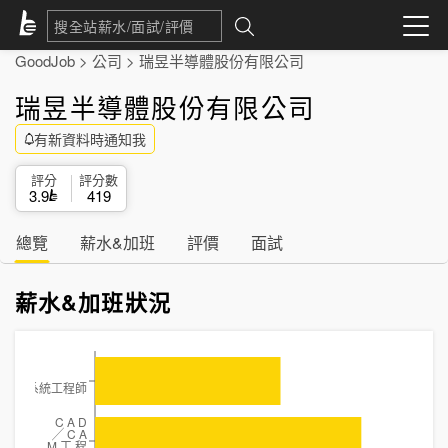
GoodJob
>
公司
>
瑞昱半導體股份有限公司
瑞昱半導體股份有限公司
有新資料時通知我
評分
評分數
3.9
419
總覽
薪水&加班
評價
面試
薪水&加班狀況
╱通訊系統工程師
C A D
╱ C A
M 工 程