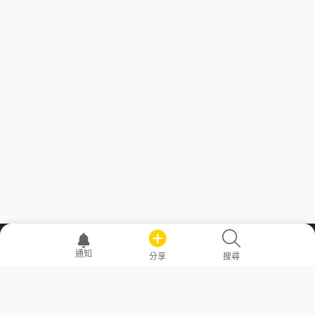
職場透明化運動
通知
分享
搜尋
—— 共享薪水、面試情報，求職不再面議！