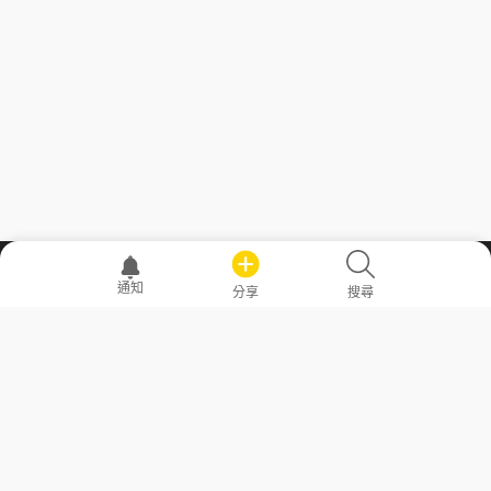
職場透明化運動
通知
分享
搜尋
—— 共享薪水、面試情報，求職不再面議！
求職者工具
常見問答
勞工法令懶人包
常見問答
部落格
發文留言規則