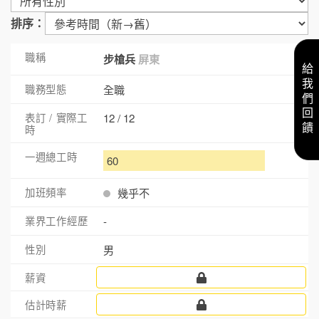
排序：
步槍兵
屏東
給我們回饋
全職
12 / 12
60
幾乎不
-
男