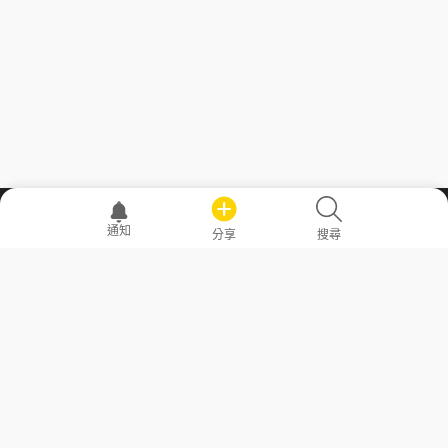
職場透明化運動
通知
分享
搜尋
—— 共享薪水、面試情報，求職不再面議！
求職者工具
常見問答
勞工法令懶人包
常見問答
部落格
發文留言規則
隱私權政策