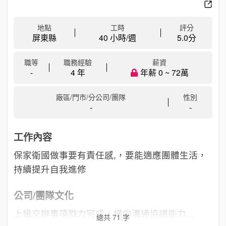
地點
工時
評分
屏東縣
40 小時/週
5.0
分
職等
職務經驗
薪資
-
4 年
年薪 0 ~ 72萬
廠區/門市/分公司/團隊
性別
-
-
工作內容
保家衛國做事要有責任感,，要能適應團體生活，
持續提升自我進修
公司/團隊文化
上級交辦事項戮力完成，橫向溝通協調能力...
總共 71 字