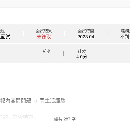
地區
面試結果
面試時間
職務
上面試
未錄取
2023.04
不到 
薪水
評分
-
4.0分
簡報內容問問題 → 問生活經驗
題 : 是否聽過...
總共 287 字