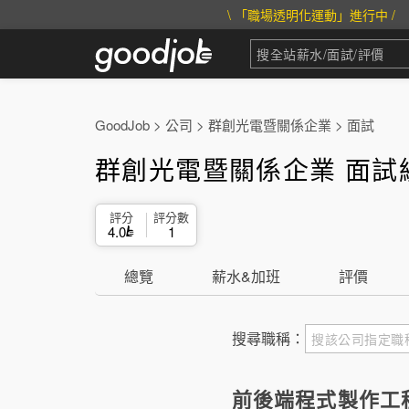
\ 「職場透明化運動」進行中 /
GoodJob
>
公司
>
群創光電暨關係企業
>
面試
群創光電暨關係企業 面試
評分
評分數
4.0
1
總覽
薪水&加班
評價
搜尋職稱：
前後端程式製作工