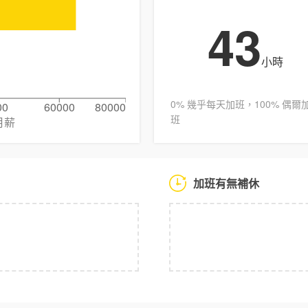
43
小時
0% 幾乎每天加班，100% 偶爾
00
60000
80000
班
月薪
加班有無補休