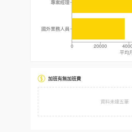
專案經理
國外業務人員
0
20000
400
平均
加班有無加班費
資料未達五筆