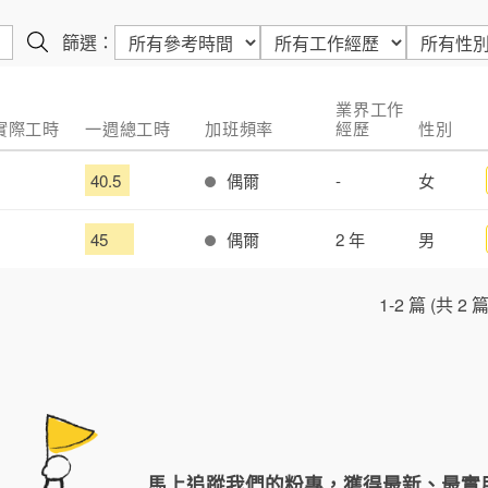
篩選：
業界工作
 實際工時
一週總工時
加班頻率
經歷
性別
40.5
偶爾
-
女
45
偶爾
2 年
男
1-2 篇 (共 2 篇
馬上追蹤我們的粉專，獲得最新、最實