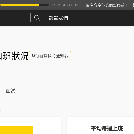
匿名分享你的面試經驗，一
161614
/
200000
認識我們
加班狀況
有新資料時通知我
面試
訊
平均每週上班