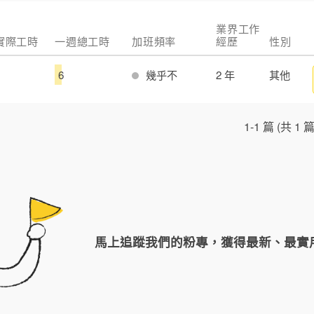
業界工作
 實際工時
一週總工時
加班頻率
經歷
性別
6
幾乎不
2 年
其他
1-1 篇 (共 1 篇
馬上追蹤我們的粉專，獲得最新、最實