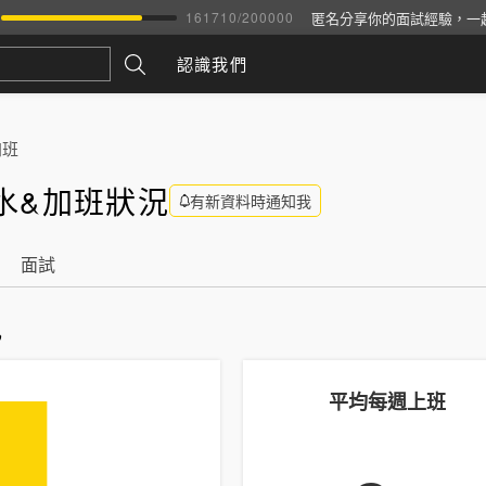
匿名分享你的面試經驗，一
161710
/
200000
認識我們
加班
水&加班狀況
有新資料時通知我
面試
訊
平均每週上班