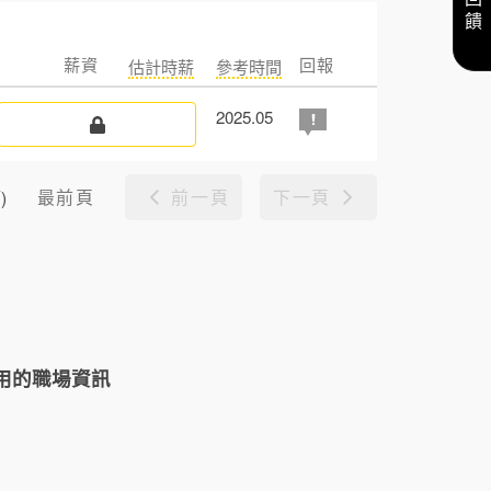
薪資
回報
估計時薪
參考時間
2025.05
最前頁
前一頁
下一頁
)
用的職場資訊