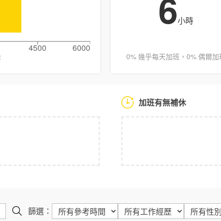
6
小時
4500
6000
0% 幾乎每天加班，0% 偶爾加
薪
加班有無補休
篩選：