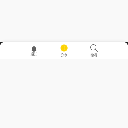
職場透明化運動
通知
分享
搜尋
—— 共享薪水、面試情報，求職不再面議！
求職者工具
常見問答
勞工法令懶人包
常見問答
部落格
發文留言規則
隱私權政策
使用者條款