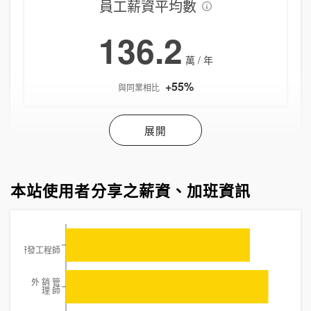
員工薪資平均數
136.2
萬 / 年
+55
%
與同業相比
展開
本站使用者分享之薪資、加班資訊
AI研發工程師
外 銷 管
理 師