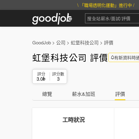
\ 「職場透明化運動」進行中 /
GoodJob
>
公司
>
虹堡科技公司
>
評價
虹堡科技公司 評價
有新資料時
評分
評分數
3.0
3
總覽
薪水&加班
評價
工時狀況