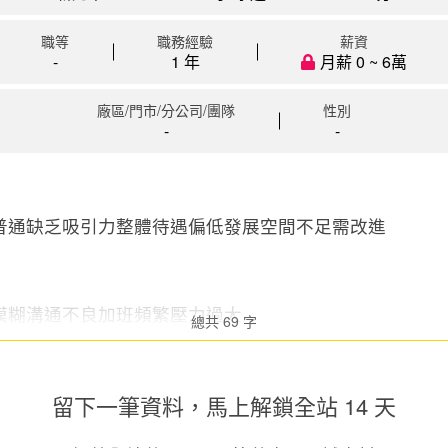
職等
職務經驗
薪資
-
1 年
月薪 0 ~ 6萬
廠區/門市/分公司/團隊
性別
-
-
普通缺乏吸引力整體待遇偏低發展空間不足需改進
糊溝通不良加班頻繁壓力過大...
總共 69 字
留下一筆資料，馬上
解鎖全站 14 天