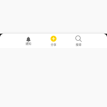
職場透明化運動
通知
分享
搜尋
—— 共享薪水、面試情報，求職不再面議！
求職者工具
常見問答
勞工法令懶人包
常見問答
部落格
發文留言規則
隱私權政策
使用者條款
商品與退款政策