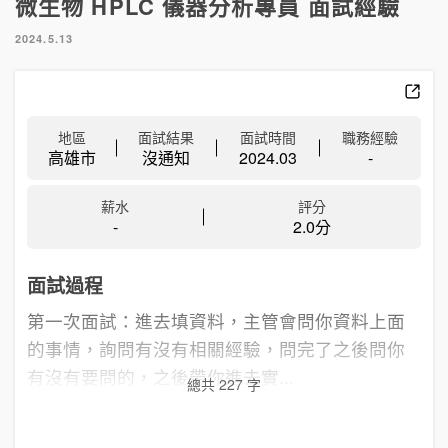
微生物 HPLC 儀器分析專員 面試經驗
2024.5.13
地區
面試結果
面試時間
職務經驗
高雄市
沒通知
2024.03
-
薪水
評分
-
2.0分
面試過程
第一次面試：進去填資料，主管會問你資料上面
的事情，詢問有沒有相關經驗，問完了之後問你
有沒有要問的，之後帶你進去實...
總共 227 字