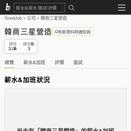
GoodJob
>
公司
>
韓商三星營造
韓商三星營造
有新資料時通知我
評分
評分數
3.0
3
總覽
薪水&加班
評價
面試
薪水&加班狀況
尚未有「
韓商三星營造
」的
薪水&加班