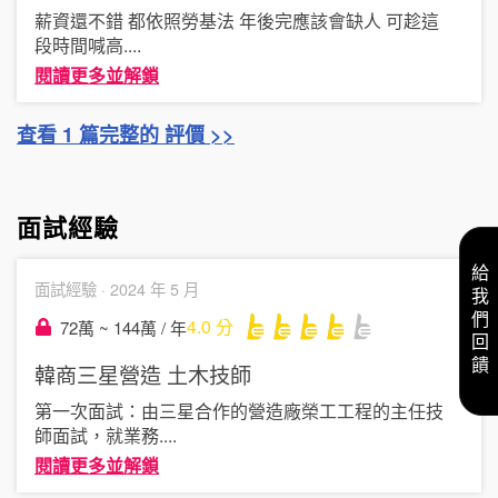
薪資還不錯 都依照勞基法 年後完應該會缺人 可趁這
段時間喊高
....
閱讀更多並解鎖
查看 1 篇完整的 評價 >>
面試經驗
給我們回饋
面試經驗 ·
2024 年 5 月
4.0
分
72萬 ~ 144萬 / 年
韓商三星營造
土木技師
第一次面試：由三星合作的營造廠榮工工程的主任技
師面試，就業務
....
閱讀更多並解鎖