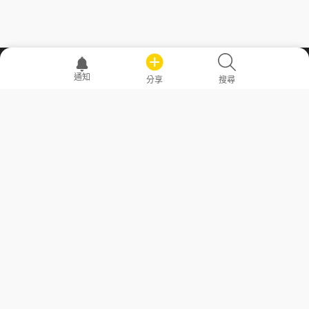
職場透明化運動
通知
分享
搜尋
—— 共享薪水、面試情報，求職不再面議！
求職者工具
常見問答
勞工法令懶人包
常見問答
部落格
發文留言規則
隱私權政策
使用者條款
商品與退款政策
GoodJob