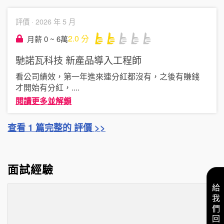
評價 ·
2026 年 5 月
2.0
分
月薪 0 ~ 6萬
馳諾瓦科技
新產品導入工程師
看公司績效，第一年進來連分紅都沒有，之後有賺錢
才開始有分紅，
....
閱讀更多並解鎖
查看 1 篇完整的 評價 >>
面試經驗
給我們回饋