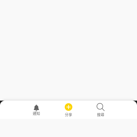
職場透明化運動
通知
分享
搜尋
—— 共享薪水、面試情報，求職不再面議！