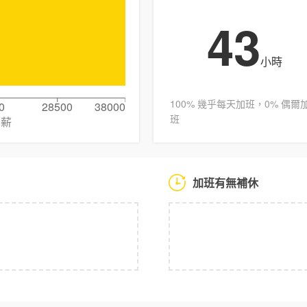
43
小時
100% 幾乎每天加班，0% 偶爾
0
28500
38000
班
月薪
加班有無補休