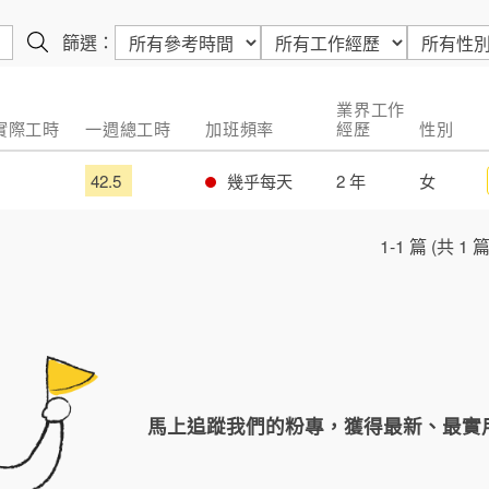
篩選：
業界工作
 實際工時
一週總工時
加班頻率
經歷
性別
42.5
幾乎每天
2 年
女
1-1 篇 (共 1 篇
馬上追蹤我們的粉專，獲得最新、最實