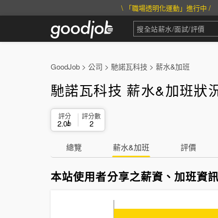
\ 「職場透明化運動」進行中 /
GoodJob
>
公司
>
馳諾瓦科技
>
薪水&加班
馳諾瓦科技 薪水&加班狀
評分
評分數
2.0
2
總覽
薪水&加班
評價
本站使用者分享之薪資、加班資