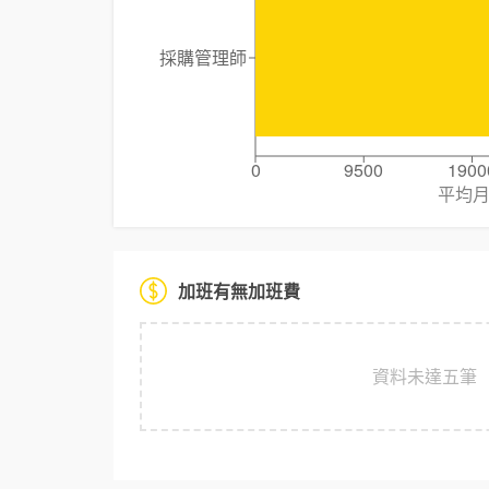
採購管理師
0
9500
1900
平均
加班有無加班費
資料未達五筆