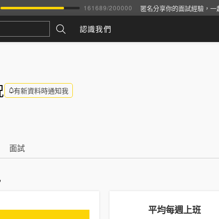
匿名分享你的面試經驗，一
161689
/
200000
認識我們
況
有新資料時通知我
面試
訊
平均每週上班