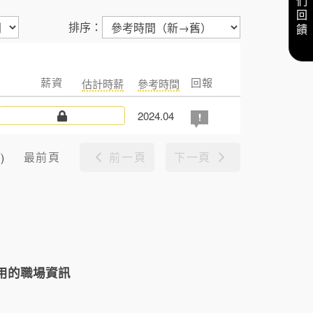
給我們回饋
排序：
薪資
回報
估計時薪
參考時間
2024.04
最前頁
前一頁
下一頁
)
用的職場資訊