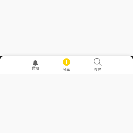
職場透明化運動
通知
分享
搜尋
—— 共享薪水、面試情報，求職不再面議！
求職者工具
常見問答
勞工法令懶人包
常見問答
部落格
發文留言規則
隱私權政策