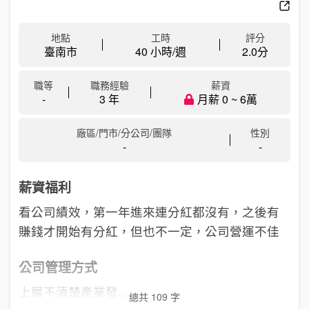
地點
工時
評分
臺南市
40 小時/週
2.0
分
職等
職務經驗
薪資
-
3 年
月薪 0 ~ 6萬
廠區/門市/分公司/團隊
性別
-
-
薪資福利
看公司績效，第一年進來連分紅都沒有，之後有
賺錢才開始有分紅，但也不一定，公司營運不佳
公司管理方式
上層不清楚產業發...
總共 109 字