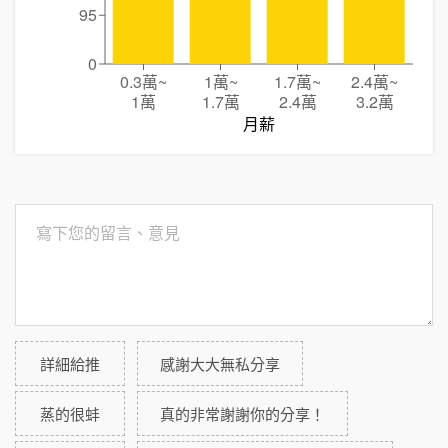
95
0
0.3萬
~
1萬
~
1.7萬
~
2.4萬
~
1萬
1.7萬
2.4萬
3.2萬
月薪
詳細給推
感謝大大無私分享
蒸的很蚌
真的非常謝謝你的分享！