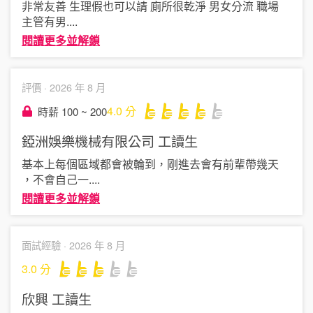
非常友善 生理假也可以請 廁所很乾淨 男女分流 職場
主管有男
....
閱讀更多並解鎖
評價 ·
2026 年 8 月
4.0
分
時薪 100 ~ 200
錏洲娛樂機械有限公司
工讀生
基本上每個區域都會被輪到，剛進去會有前輩帶幾天
，不會自己一
....
閱讀更多並解鎖
面試經驗 ·
2026 年 8 月
3.0
分
欣興
工讀生