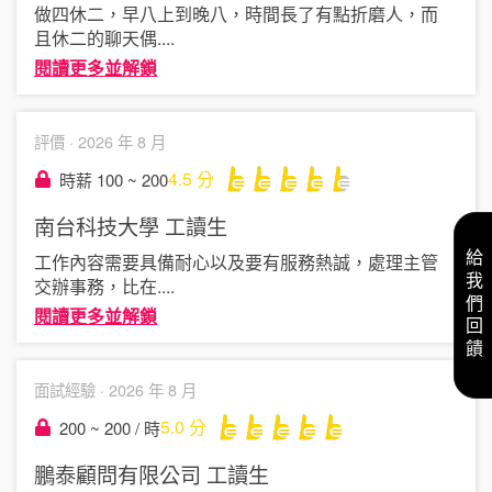
做四休二，早八上到晚八，時間長了有點折磨人，而
且休二的聊天偶
....
閱讀更多並解鎖
評價 ·
2026 年 8 月
4.5
分
時薪 100 ~ 200
南台科技大學
工讀生
給我們回饋
工作內容需要具備耐心以及要有服務熱誠，處理主管
交辦事務，比在
....
閱讀更多並解鎖
面試經驗 ·
2026 年 8 月
5.0
分
200 ~ 200 / 時
鵬泰顧問有限公司
工讀生