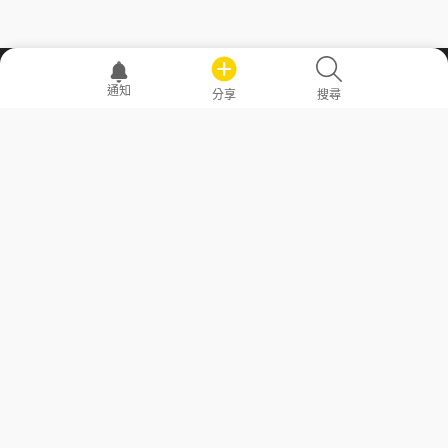
職場透明化運動
通知
分享
搜尋
—— 共享薪水、面試情報，求職不再面議！
求職者工具
常見問答
勞工法令懶人包
常見問答
部落格
發文留言規則
隱私權政策
使用者條款
商品與退款政策
GoodJob
關於我們