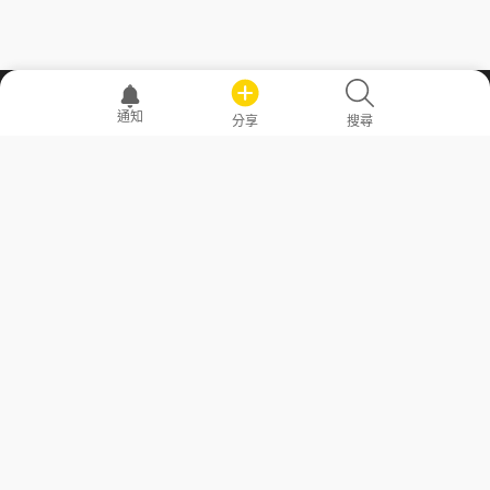
職場透明化運動
通知
分享
搜尋
—— 共享薪水、面試情報，求職不再面議！
求職者工具
常見問答
勞工法令懶人包
常見問答
部落格
發文留言規則
隱私權政策
使用者條款
商品與退款政策
GoodJob