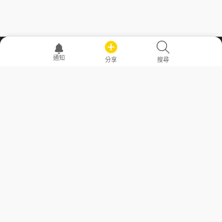
職場透明化運動
通知
分享
搜尋
—— 共享薪水、面試情報，求職不再面議！
求職者工具
常見問答
勞工法令懶人包
常見問答
部落格
發文留言規則
隱私權政策
使用者條款
商品與退款政策
GoodJob