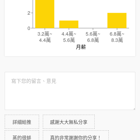
2
0
3.2萬
~
4.4萬
~
5.6萬
~
6.8萬
~
4.4萬
5.6萬
6.8萬
8.3萬
月薪
詳細給推
感謝大大無私分享
蒸的很蚌
真的非常謝謝你的分享！