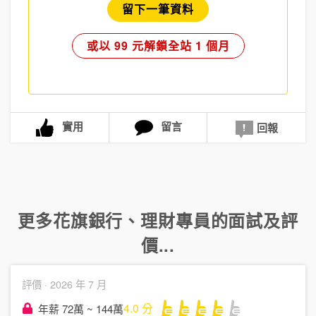
留下一筆資料
或以 99 元解鎖全站 1 個月
實用
留言
回報
更多
花旗銀行
、
理財專員
的面試及評
價...
評價 ·
2026 年 7 月
4.0
分
年薪 72萬 ~ 144萬