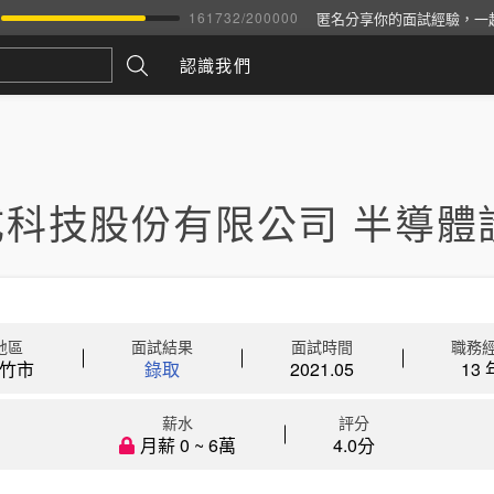
匿名分享你的面試經驗，一
161732
/
200000
認識我們
成科技股份有限公司 半導體
地區
面試結果
面試時間
職務
竹市
錄取
2021.05
13 
薪水
評分
月薪 0 ~ 6萬
4.0分