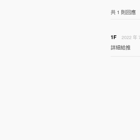
共
1
則回應
1F
2022 年 
詳細給推