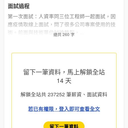
面試過程
第一次面試：人資率同三位工程師一起面試，因
應疫情取線上面試，問了很多公司專案使用的技
術。前面與技術單位討論熱烈，...
總共 260 字
留下一筆資料，馬上
解鎖全站
14 天
解鎖全站共
237252
筆薪資、面試資料
若已有權限，登入即可查看全文
留下一筆資料