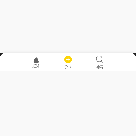
職場透明化運動
通知
分享
搜尋
—— 共享薪水、面試情報，求職不再面議！
求職者工具
常見問答
勞工法令懶人包
常見問答
部落格
發文留言規則
隱私權政策
使用者條款