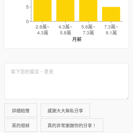
5
0
2.8萬
~
4.3萬
~
5.8萬
~
7.3萬
~
4.3萬
5.8萬
7.3萬
9.1萬
月薪
詳細給推
感謝大大無私分享
蒸的很蚌
真的非常謝謝你的分享！