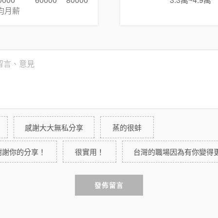
0000
60000
80000
3.3萬~4.9萬
均月薪
感謝大大無私分享
蒸的很蚌
謝謝你的分享！
很實用！
台灣的職場因為有你變得
發佈留言