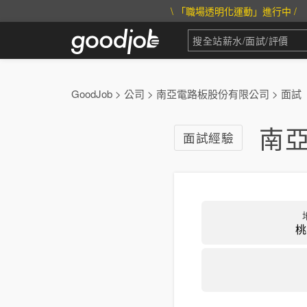
\ 「職場透明化運動」進行中 /
GoodJob
>
公司
>
南亞電路板股份有限公司
>
面試
南
面試經驗
桃