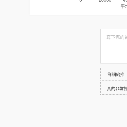
0
20000
4
平
詳細給推
真的非常