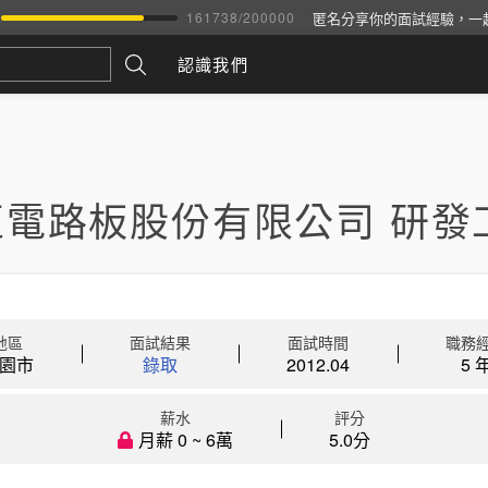
匿名分享你的面試經驗，一
161738
/
200000
認識我們
亞電路板股份有限公司 研發
地區
面試結果
面試時間
職務
園市
錄取
2012.04
5 
薪水
評分
月薪 0 ~ 6萬
5.0分