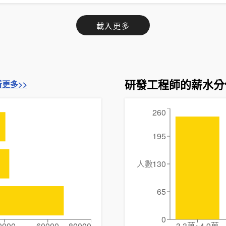
載入更多
研發工程師的薪水分
看更多>>
260
195
人數
130
65
0