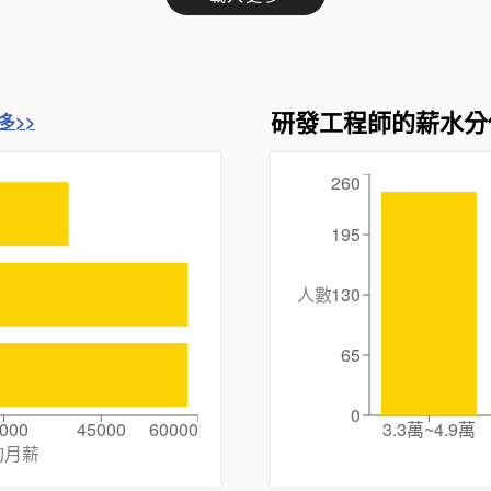
研發工程師的薪水分
多>>
260
195
人數
130
65
0
000
45000
60000
3.3萬~4.9萬
均月薪