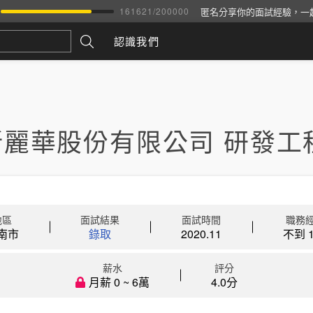
匿名分享你的面試經驗，一
161621
/
200000
認識我們
新麗華股份有限公司 研發工
地區
面試結果
面試時間
職務
南市
錄取
2020.11
不到 1
薪水
評分
月薪 0 ~ 6萬
4.0分