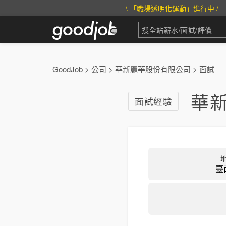
\ 「職場透明化運動」進行中 /
GoodJob
>
公司
>
華新麗華股份有限公司
>
面試
華
面試經驗
臺