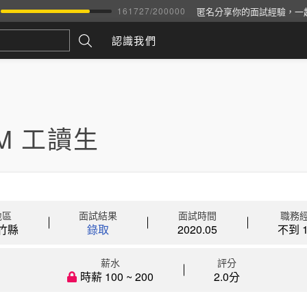
匿名分享你的面試經驗，一
161727
/
200000
認識我們
M 工讀生
地區
面試結果
面試時間
職務
竹縣
錄取
2020.05
不到 1
薪水
評分
時薪 100 ~ 200
2.0分