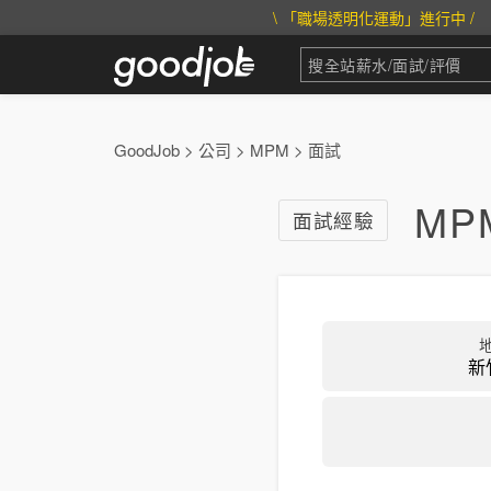
\ 「職場透明化運動」進行中 /
GoodJob
>
公司
>
MPM
>
面試
MP
面試經驗
新