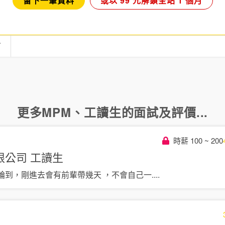
留下一筆資料
或以 99 元解鎖全站 1 個月
言
更多
MPM
、
工讀生
的面試及評價...
時薪 100 ~ 200
限公司
工讀生
輪到，剛進去會有前輩帶幾天 ，不會自己一
....