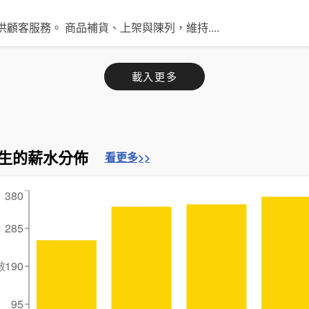
供顧客服務。 商品補貨、上架與陳列，維持
....
載入更多
生的薪水分佈
看更多>>
380
285
數
190
95