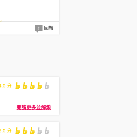
回報
4.0
分
閱讀更多並解鎖
3.0
分