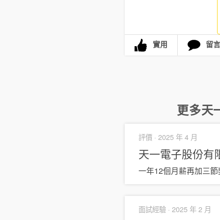
實用
留
更多
天
評價 ·
2025 年 4 月
天一電子股份有
一年12佪月薪再加三節獎
面試經驗 ·
2025 年 2 月