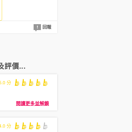
回報
評價...
5.0
分
閱讀更多並解鎖
4.0
分