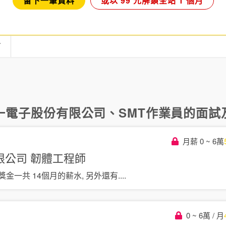
留下一筆資料
或以 99 元解鎖全站 1 個月
言
一電子股份有限公司
、
SMT作業員
的面試及
月薪 0 ~ 6萬
限公司
韌體工程師
金一共 14個月的薪水, 另外還有
....
0 ~ 6萬 / 月