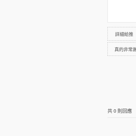
詳細給推
真的非常
共
0
則回應