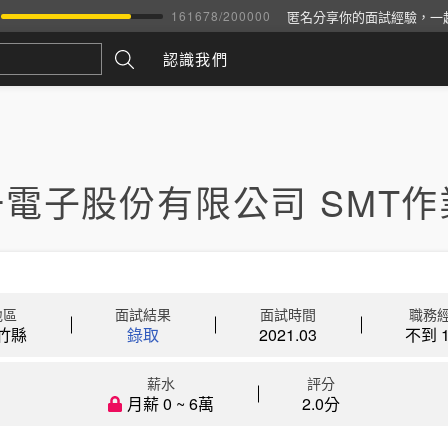
匿名分享你的面試經驗，一
161678
/
200000
認識我們
電子股份有限公司 SMT作
地區
面試結果
面試時間
職務
竹縣
錄取
2021.03
不到 1
薪水
評分
月薪 0 ~ 6萬
2.0分