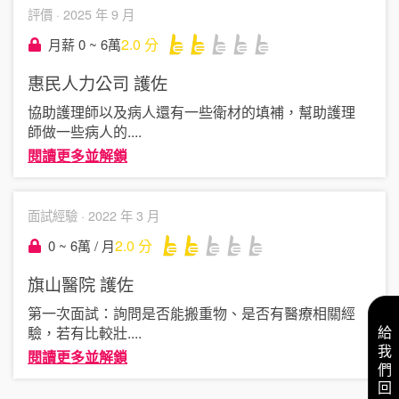
評價 ·
2025 年 9 月
2.0
分
月薪 0 ~ 6萬
惠民人力公司
護佐
協助護理師以及病人還有一些衛材的填補，幫助護理
師做一些病人的
....
閱讀更多並解鎖
面試經驗 ·
2022 年 3 月
2.0
分
0 ~ 6萬 / 月
旗山醫院
護佐
第一次面試：詢問是否能搬重物、是否有醫療相關經
驗，若有比較壯
....
給我們回饋
閱讀更多並解鎖