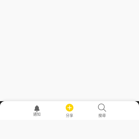
職場透明化運動
通知
分享
搜尋
—— 共享薪水、面試情報，求職不再面議！