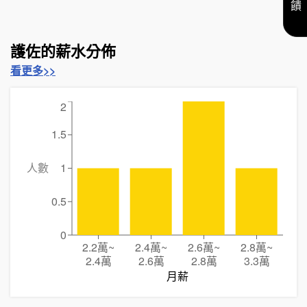
護佐的薪水分佈
看更多>>
2
1.5
人數
1
0.5
0
2.2萬
~
2.4萬
~
2.6萬
~
2.8萬
~
2.4萬
2.6萬
2.8萬
3.3萬
月薪