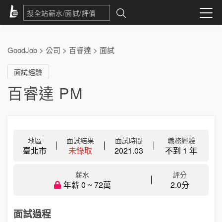
GoodJob
>
公司
>
百睿達
>
面試
面試經驗
百睿達 PM
地區
面試結果
面試時間
職務經驗
臺北市
未錄取
2021.03
不到 1 年
薪水
評分
年薪 0 ~ 72萬
2.0分
面試過程