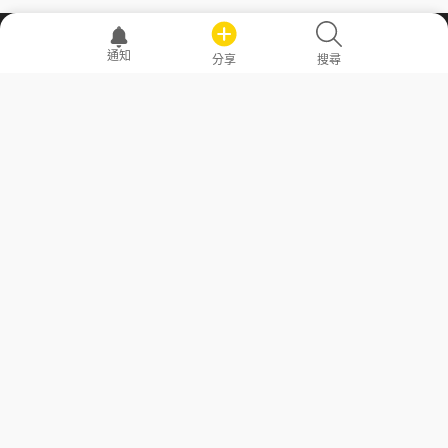
職場透明化運動
通知
分享
搜尋
—— 共享薪水、面試情報，求職不再面議！
求職者工具
常見問答
勞工法令懶人包
常見問答
部落格
發文留言規則
隱私權政策
使用者條款
商品與退款政策
GoodJob
關於我們
聯絡我們