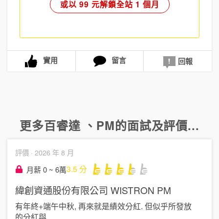
或以 99 元解鎖全站 1 個月
實用
留言
回報
更多
百睿達
、
PM
的面試及評價...
評價 ·
2026 年 8 月
3.5
分
月薪 0 ~ 6萬
緯創資通股份有限公司 WISTRON
PM
有年終+端午中秋, 再來就是績效分紅. 但似乎所發放
的分紅與
....