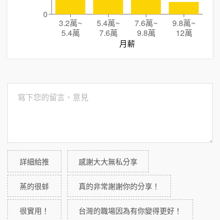
0
3.2萬
~
5.4萬
~
7.6萬
~
9.8萬
~
5.4萬
7.6萬
9.8萬
12萬
月薪
詳細給推
感謝大大無私分享
蒸的很蚌
真的非常謝謝你的分享！
很實用！
台灣的職場因為有你變得更好！