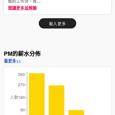
整的工作流、資
....
閱讀更多並解鎖
載入更多
PM的薪水分佈
看更多>>
360
270
人數
180
90