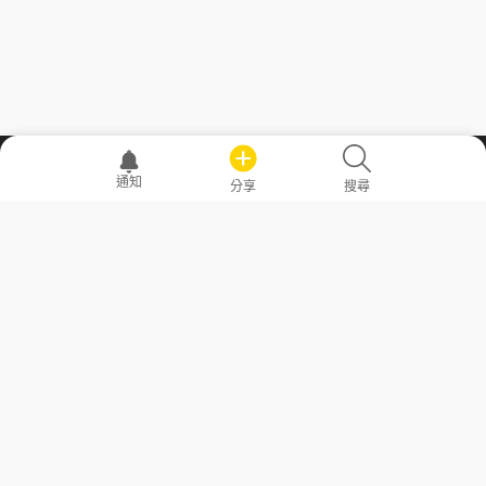
職場透明化運動
通知
分享
搜尋
—— 共享薪水、面試情報，求職不再面議！
求職者工具
常見問答
勞工法令懶人包
常見問答
部落格
發文留言規則
隱私權政策
使用者條款
商品與退款政策