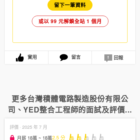
留下一筆資料
或以 99 元解鎖全站 1 個月
實用
留言
回報
更多
台灣積體電路製造股份有限公
司
、
YED整合工程師
的面試及評價...
評價 ·
2025 年 7 月
2.5
分
月薪 18萬 ~ 18萬