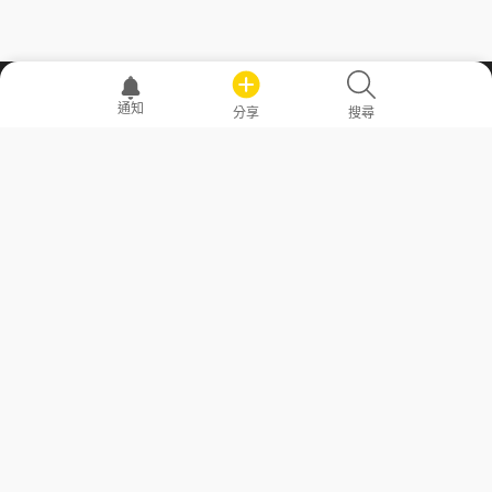
職場透明化運動
通知
分享
搜尋
—— 共享薪水、面試情報，求職不再面議！
求職者工具
常見問答
勞工法令懶人包
常見問答
部落格
發文留言規則
隱私權政策
使用者條款
商品與退款政策
GoodJob
關於我們