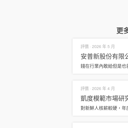
更
評價 ·
2026 年 5 月
安普新股份有限
錢在行業內敢給但是也
評價 ·
2026 年 4 月
凱度模範市場研
對新鮮人核薪較硬，年