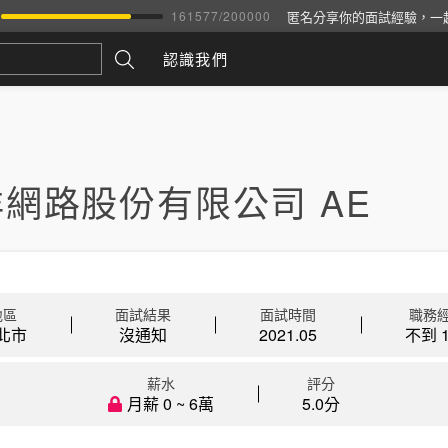
匿名分享你的面試經驗，一
161577
/
200000
認識我們
網路股份有限公司 AE
地區
面試結果
面試時間
職務
北市
沒通知
2021.05
不到 1
薪水
評分
月薪 0 ~ 6萬
5.0分