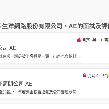
多
生洋網路股份有限公司
、
AE
的面試及評價
月薪 6萬 ~ 12萬
公司
AE
就這樣，還是被半導體壓一頭，出差也會給錢
....
月薪 0 ~ 6萬
究顧問公司
AE
度加薪少，年度獎金很看運氣及公司營運狀況
....