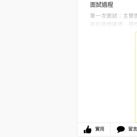
面試過程
第一次面試：主管
座位稍微擁擠，很吃
實用
留