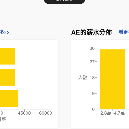
AE的薪水分佈
多>>
看更
36
27
人數
18
9
0
00
45000
60000
2.8萬~4.7萬
月薪