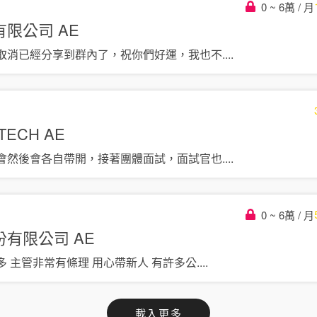
0 ~ 6萬 / 月
有限公司
AE
取消已經分享到群內了，祝你們好運，我也不
....
TECH
AE
會然後會各自帶開，接著團體面試，面試官也
....
0 ~ 6萬 / 月
份有限公司
AE
 主管非常有條理 用心帶新人 有許多公
....
載入更多