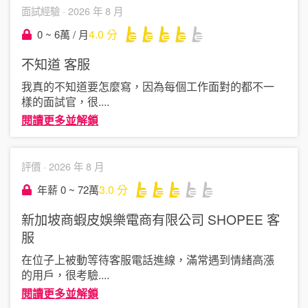
面試經驗 ·
2026 年 8 月
4.0
分
0 ~ 6萬 / 月
不知道
客服
我真的不知道要怎麼寫，因為每個工作面對的都不一
樣的面試官，很
....
閱讀更多並解鎖
評價 ·
2026 年 8 月
3.0
分
年薪 0 ~ 72萬
新加坡商蝦皮娛樂電商有限公司 SHOPEE
客
服
在位子上被動等待客服電話進線，滿常遇到情緒高漲
的用戶，很考驗
....
閱讀更多並解鎖