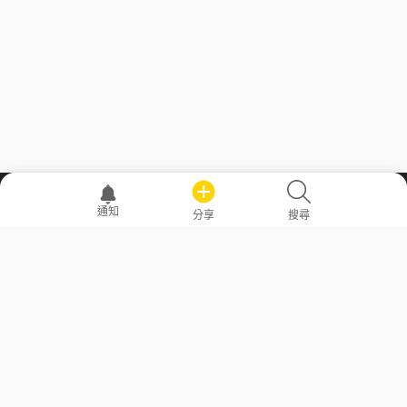
職場透明化運動
通知
分享
搜尋
—— 共享薪水、面試情報，求職不再面議！
求職者工具
常見問答
勞工法令懶人包
常見問答
部落格
發文留言規則
隱私權政策