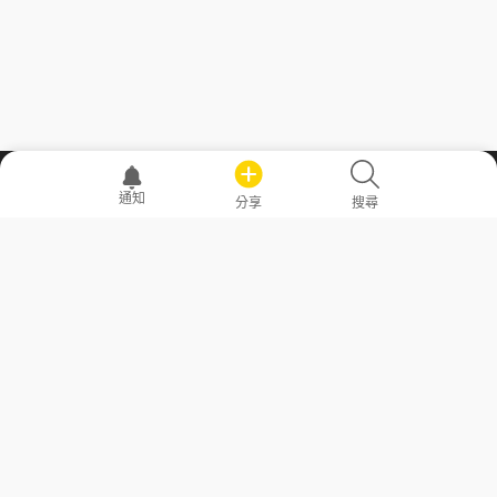
職場透明化運動
通知
分享
搜尋
—— 共享薪水、面試情報，求職不再面議！
求職者工具
常見問答
勞工法令懶人包
常見問答
部落格
發文留言規則
隱私權政策
使用者條款
商品與退款政策