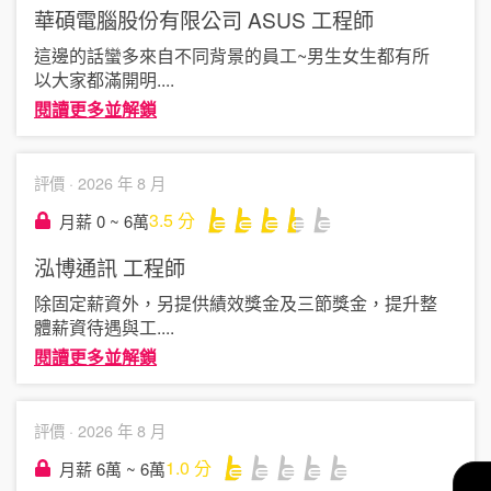
華碩電腦股份有限公司 ASUS
工程師
這邊的話蠻多來自不同背景的員工~男生女生都有所
以大家都滿開明
....
閱讀更多並解鎖
評價 ·
2026 年 8 月
3.5
分
月薪 0 ~ 6萬
泓博通訊
工程師
除固定薪資外，另提供績效獎金及三節獎金，提升整
體薪資待遇與工
....
閱讀更多並解鎖
評價 ·
2026 年 8 月
1.0
分
月薪 6萬 ~ 6萬