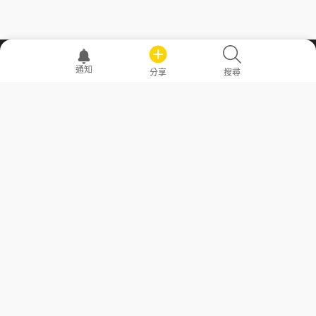
職場透明化運動
通知
分享
搜尋
—— 共享薪水、面試情報，求職不再面議！
求職者工具
常見問答
勞工法令懶人包
常見問答
部落格
發文留言規則
隱私權政策
使用者條款
商品與退款政策
GoodJob
關於我們