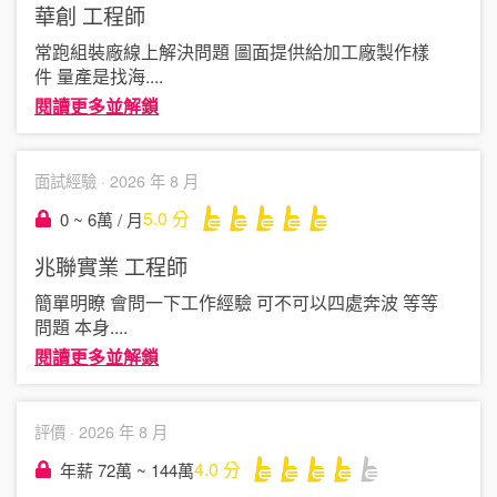
華創
工程師
常跑組裝廠線上解決問題 圖面提供給加工廠製作樣
件 量產是找海
....
閱讀更多並解鎖
面試經驗 ·
2026 年 8 月
5.0
分
0 ~ 6萬 / 月
兆聯實業
工程師
簡單明瞭 會問一下工作經驗 可不可以四處奔波 等等
問題 本身
....
閱讀更多並解鎖
評價 ·
2026 年 8 月
4.0
分
年薪 72萬 ~ 144萬