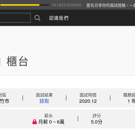
匿名分享你的面試經驗，一
161652
/
200000
認識我們
11 櫃台
地區
面試結果
面試時間
職務
竹市
錄取
2020.12
1 
薪水
評分
月薪 0 ~ 6萬
5.0分