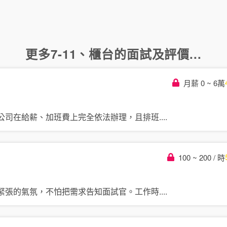
更多
7-11
、
櫃台
的面試及評價...
月薪 0 ~ 6萬
公司在給薪、加班費上完全依法辦理，且排班
....
100 ~ 200 / 時
緊張的氣氛，不怕把需求告知面試官。工作時
....