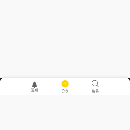
職場透明化運動
通知
分享
搜尋
—— 共享薪水、面試情報，求職不再面議！
求職者工具
常見問答
勞工法令懶人包
常見問答