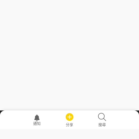
職場透明化運動
通知
分享
搜尋
—— 共享薪水、面試情報，求職不再面議！