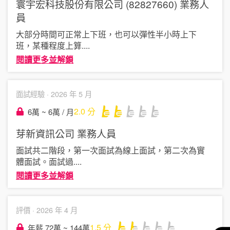
寰宇宏科技股份有限公司 (82827660)
業務人
員
大部分時間可正常上下班，也可以彈性半小時上下
班，某種程度上算
....
閱讀更多並解鎖
面試經驗 ·
2026 年 5 月
2.0
分
6萬 ~ 6萬 / 月
芽新資訊公司
業務人員
面試共二階段，第一次面試為線上面試，第二次為實
體面試。面試過
....
閱讀更多並解鎖
評價 ·
2026 年 4 月
1.5
分
年薪 72萬 ~ 144萬