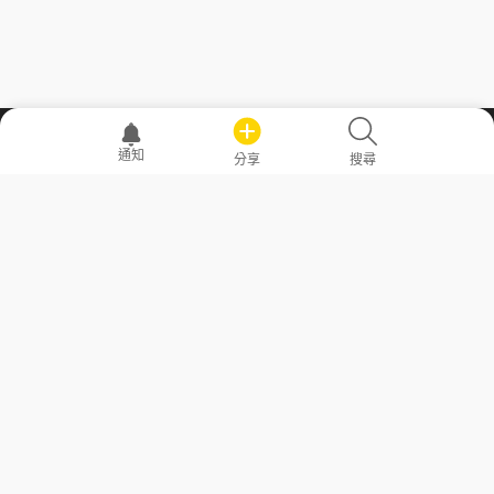
職場透明化運動
通知
分享
搜尋
—— 共享薪水、面試情報，求職不再面議！
求職者工具
常見問答
勞工法令懶人包
常見問答
部落格
發文留言規則
隱私權政策
使用者條款
商品與退款政策
GoodJob