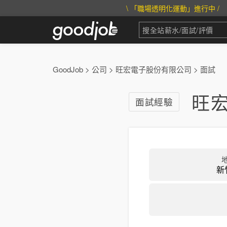
\ 「職場透明化運動」進行中 /
GoodJob
>
公司
>
旺宏電子股份有限公司
>
面試
旺宏
面試經驗
新