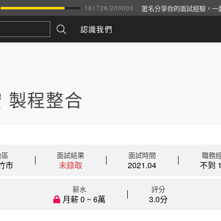
匿名分享你的面試經驗，一
161726
/
200000
認識我們
 製程整合
地區
面試結果
面試時間
職務
竹市
未錄取
2021.04
不到 1
薪水
評分
月薪 0 ~ 6萬
3.0分