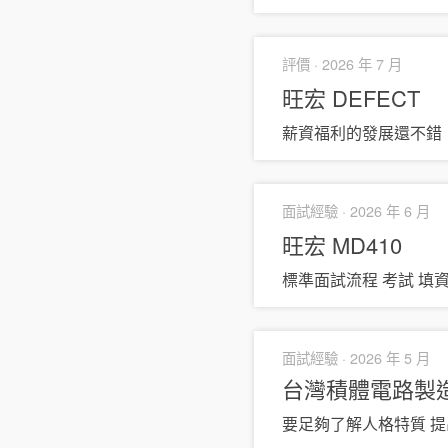
評價 ·
2026 年 7 月
旺宏
DEFECT
薪資福利的發展還不錯
面試經驗 ·
2026 年 6 月
旺宏
MD410
標準面試流程 考試 填資
面試經驗 ·
2026 年 5 月
台灣積體電路製造
要足夠了解人格特質 