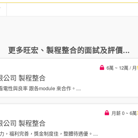
言
更多
旺宏
、
製程整合
的面試及評價...
6萬 ~ 12萬 / 月
限公司
製程整合
性與良率 跟各module 來合作。
....
月薪 0 ~ 6萬
限公司
製程整合
爭力，福利完善，獎金制度佳，整體待遇優。
....